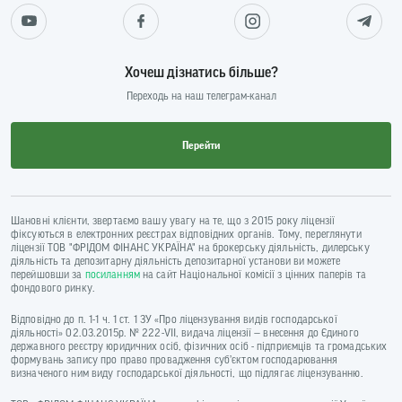
Хочеш дізнатись більше?
Переходь на наш телеграм-канал
Перейти
Шановні клієнти, звертаємо вашу увагу на те, що з 2015 року ліцензії
фіксуються в електронних реєстрах відповідних органів. Тому, переглянути
ліцензії ТОВ "ФРІДОМ ФІНАНС УКРАЇНА" на брокерську діяльність, дилерську
діяльність та депозитарну діяльність депозитарної установи ви можете
перейшовши за
посиланням
на сайт Національної комісії з цінних паперів та
фондового ринку.
Відповідно до п. 1-1 ч. 1 ст. 1 ЗУ «Про ліцензування видів господарської
діяльності» 02.03.2015р. № 222-VII, видача ліцензії — внесення до Єдиного
державного реєстру юридичних осіб, фізичних осіб - підприємців та громадських
формувань запису про право провадження суб’єктом господарювання
визначеного ним виду господарської діяльності, що підлягає ліцензуванню.