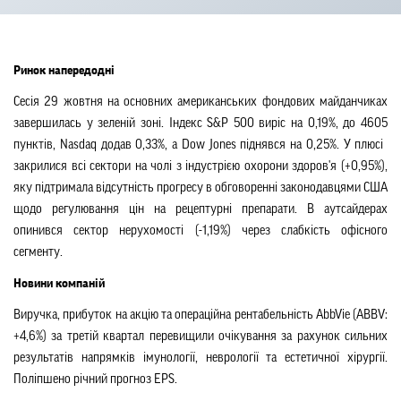
Ринок напередодні
Сесія 29 жовтня на основних американських фондових майданчиках
завершилась у зеленій зоні. Індекс S&P 500 виріс на 0,19%, до 4605
пунктів, Nasdaq додав 0,33%, а Dow Jones піднявся на 0,25%. У плюсі ​​
закрилися всі сектори на чолі з індустрією охорони здоров'я (+0,95%),
яку підтримала відсутність прогресу в обговоренні законодавцями США
щодо регулювання цін на рецептурні препарати. В аутсайдерах
опинився сектор нерухомості (-1,19%) через слабкість офісного
сегменту.
Новини компаній
Виручка, прибуток на акцію та операційна рентабельність AbbVie (ABBV:
+4,6%) за третій квартал перевищили очікування за рахунок сильних
результатів напрямків імунології, неврології та естетичної хірургії.
Поліпшено річний прогноз EPS.