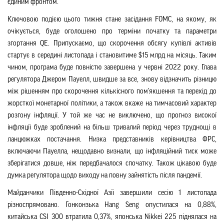
єдиним фронтом.
Ключовою подією цього тижня стане засідання FOMC, на якому, як
очікується, буде оголошено про терміни початку та параметри
згортання QE. Припускаємо, що скорочення обсягу купівлі активів
стартує в середині листопада і становитиме $15 млрд на місяць. Таким
чином, програма буде повністю завершена у червні 2022 року. Глава
регулятора Джером Пауелл, швидше за все, знову відзначить різницю
між рішенням про скорочення кількісного пом'якшення та перехід до
жорсткої монетарної політики, а також вкаже на тимчасовий характер
розгону інфляції. У той же час не виключено, що прогноз високої
інфляції буде зроблен
ий
на більш тривалий період через труднощі в
ланцюжках постачання. Низка представників керівництва ФРС,
включаючи Пауелла, нещодавно визнали, що інфляційний тиск може
зберігатися довше, ніж передбачалося спочатку. Також цікавою буде
думка регулятора щодо виходу на повну зайнятість після пандемії.
Майданчики Південно-Східної Азії завершили сесію 1 листопада
різноспрямовано. Гонконзька Hang Seng опустилася на 0,88%,
китайська CSI 300 втратила 0,37%, японська Nikkei 225 піднялася на