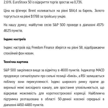
2,61%. EuroStoxx 50 із відкриття торгів зростає на 0,73%.
Ціна на ф'ючерс Brent коливається на рівні $84,4 за барель. Золото
торгується на рівні $1788 за тройську унцію.
На нашу думку, майбутню сесію S&P 500 проведе в діапазоні 4575-
4625 пунктів.
Індекс настроїв
Індекс настроїв від Freedom Finance зберігся на рівні 58, відображаючи
спокійний фон новин.
Технічна картина
S&P 500 закріпився вище за відмітку в 4600 пунктів. Індикатор MACD
продовжує сигналізувати про сильні позиції «биків», а RSI залишається
поблизу зони перекупленості. Індекс широкого ринку прагне до
верхньої межі висхідного каналу, але зростання уповільнюється, що
відкриває можливість для короткострокової корекції. Найближча
підтримка розташована в області 50-денної ковзної середньої в
діапазоні 4450-4480 пунктів.