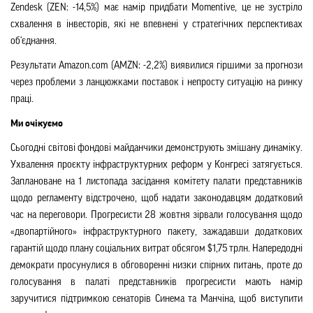
Zendesk (ZEN: -14,5%) має намір придбати Momentive,
це
не зустріло
схвалення в інвесторів, які не впевнені у стратегічних перспективах
об'єднання.
Результати Amazon.com (AMZN: -2,2%) виявилися гіршими за прогнози
через проблеми з ланцюжками поставок і непросту ситуацію на ринку
праці.
Ми очікуємо
Сьогодні світові фондові майданчики демонструють змішану динаміку.
Ухвалення про
є
кту інфраструктурних реформ у Конгресі затягується.
Заплановане на 1 листопада засідання комітету палати представників
щодо регламенту відстрочено, щоб надати законодавцям додатковий
час на переговори. Прогресисти 28 жовтня зірвали голосування щодо
«двопартійного» інфраструктурного пакету, зажадавши додаткових
гарантій щодо плану соціальних витрат обсягом $1,75 трлн. Напередодні
демократи просунулися в обговоренні низки спірних питань, проте до
голосування в палаті представників прогресисти мають намір
заручитися підтримкою сенаторів Синема та Манчіна, щоб виступити