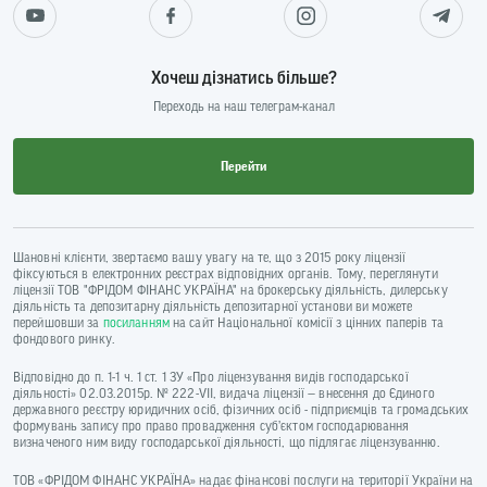
Хочеш дізнатись більше?
Переходь на наш телеграм-канал
Перейти
Шановні клієнти, звертаємо вашу увагу на те, що з 2015 року ліцензії
фіксуються в електронних реєстрах відповідних органів. Тому, переглянути
ліцензії ТОВ "ФРІДОМ ФІНАНС УКРАЇНА" на брокерську діяльність, дилерську
діяльність та депозитарну діяльність депозитарної установи ви можете
перейшовши за
посиланням
на сайт Національної комісії з цінних паперів та
фондового ринку.
Відповідно до п. 1-1 ч. 1 ст. 1 ЗУ «Про ліцензування видів господарської
діяльності» 02.03.2015р. № 222-VII, видача ліцензії — внесення до Єдиного
державного реєстру юридичних осіб, фізичних осіб - підприємців та громадських
формувань запису про право провадження суб’єктом господарювання
визначеного ним виду господарської діяльності, що підлягає ліцензуванню.
ТОВ «ФРІДОМ ФІНАНС УКРАЇНА» надає фінансові послуги на території України на