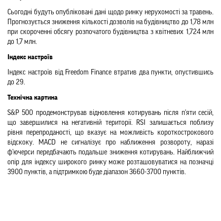
Сьогодні будуть опубліковані дані щодо ринку нерухомості за травень. 
Прогнозується зниження кількості дозволів на будівництво до 1,78 млн 
при скороченні обсягу розпочатого будівництва з квітневих 1,724 млн 
до 1,7 млн.
Індекс настроїв
Індекс настроїв від Freedom Finance втратив два пункти, опустившись 
до 29.
Технічна картина
S&P 500 продемонстрував відновлення котирувань після п'яти сесій, 
що завершилися на негативній території. RSI залишається поблизу 
рівня перепроданості, що вказує на можливість короткострокового 
відскоку. MACD не сигналізує про наближення розвороту, наразі 
ф'ючерси передбачають подальше зниження котирувань. Найближчий 
опір для індексу широкого ринку може розташовуватися на позначці 
3900 пунктів, а підтримкою буде діапазон 3660-3700 пунктів.