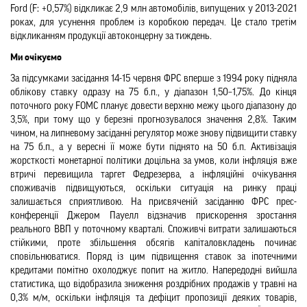
Ford (F: +0,57%) відкликає 2,9 млн автомобілів, випущених у 2013-2021 
роках, для усунення проблем із коробкою передач. Це стало третім 
відкликанням продукції автоконцерну за тиждень.
Ми очікуємо
За підсумками засідання 14-15 червня ФРС вперше з 1994 року підняла 
облікову ставку одразу на 75 б.п., у діапазон 1,50–1,75%. До кінця 
поточного року FOMC планує довести верхню межу цього діапазону до 
3,5%, при тому що у березні прогнозувалося значення 2,8%. Таким 
чином, на липневому засіданні регулятор може знову підвищити ставку 
на 75 б.п., а у вересні її може бути піднято на 50 б.п. Активізація 
жорсткості монетарної політики доцільна за умов, коли інфляція вже 
втричі перевищила таргет Федрезерва, а інфляційні очікування 
споживачів підвищуються, оскільки ситуація на ринку праці 
залишається сприятливою. На присвяченій засіданню ФРС прес-
конференції Джером Пауелл відзначив прискорення зростання 
реального ВВП у поточному кварталі. Споживчі витрати залишаються 
стійкими, проте збільшення обсягів капіталовкладень починає 
сповільнюватися. Поряд із цим підвищення ставок за іпотечними 
кредитами помітно охолоджує попит на житло. Напередодні вийшла 
статистика, що відобразила зниження роздрібних продажів у травні на 
0,3% м/м, оскільки інфляція та дефіцит пропозиції деяких товарів, 