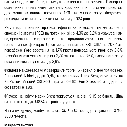
насамперед автомобілів, стримують активність споживачів. Ймовірно, 
ослаблення попиту зменшить тиск зростання цін, що стане приводом 
для менш активного посилення ГКП наступного року. Федрезерв 
розглядає можливість зниження ставки у 2024 році.
Регулятор підвищив прогноз інфляції за індексом цін на особисті 
споживчі витрати (PCE) на поточний рік з 4,3% до 5,2% з урахуванням 
подорожчання енергоносіїв та продовольства під впливом 
геополітичних факторів. Орієнтир за динамікою ВВП США на 2022 рік 
передбачає його зростання на 1,7% проти попереднього прогнозу 2,8%. 
Безробіття очікується на рівні 3,7% за поточних 3,6%, наступного року 
показник може піднятися до 3,9%.
Фондові майданчики АТР завершили торги 16 червня різноспрямовано. 
Японський Nikkei додав 0,4%, гонконгський Hang Seng опустився на 
2,57%, китайський CSI 300 втратив 0,66%. EuroStoxx 50 з відкриття 
сесії втрачає 1,8%.
Ф'ючерс на нафту марки Brent торгується на рівні $119 за барель. Ціна 
на золото складає $1834 за тройську унцію.
На нашу думку, майбутню сесію S&P 500 проведе в діапазоні 3710-
3800 пунктів.
Макростатистика