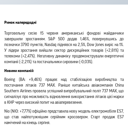
Ринок напередодні
Торговельну сесію 15 червня американські фондові майданчики 
завершили зростанням. S&P 500 додав 1,46%, повернувшись до 
позначки 3790 пунктів, Nasdaq піднявся на 2,5%, Dow Jones виріс на 1%. 
У лідери зростання вийшли сектор дискреційних товарів (+2,81%) та 
телекоми (+2,47%). Негативну динаміку продемонстрували енергетичні 
компанії (-2,21%) та постачальники сировини (-0,03%).
Новини компаній
Boeing (BA: +9,46%) працює над стабілізацією виробництва та 
постачання літаків 737 MAX. Раніше китайська авіакомпанія China 
Southern Airlines провела успішний випробувальний політ 737 MAX, що 
сигналізує про можливість відновлення використання літаків цієї марки 
в КНР через високий попит на авіаперевезення.
Nio (NIO: +7,77%) офіційно представила нову модель електромобіля ES7, 
що став найпотужнішим серійним кросовером. Старт продаж ES7 
намічений на кінець серпня.