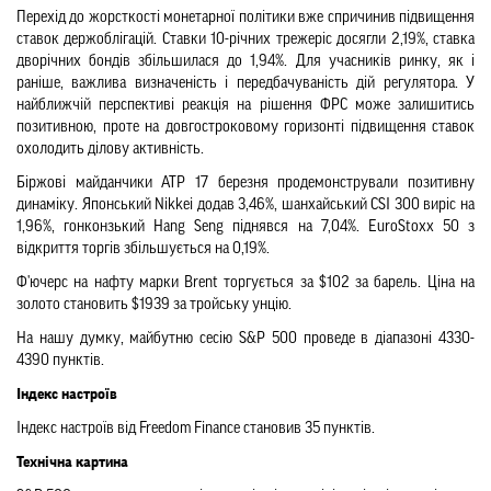
Перехід до жорсткості монетарної політики вже спричинив підвищення 
ставок держоблігацій. Ставки 10-річних трежеріс досягли 2,19%, ставка 
дворічних бондів збільшилася до 1,94%. Для учасників ринку, як і 
раніше, важлива визначеність і передбачуваність дій регулятора. У 
найближчій перспективі реакція на рішення ФРС може залишитись 
позитивною, проте на довгостроковому горизонті підвищення ставок 
охолодить ділову активність.
Біржові майданчики АТР 17 березня продемонстрували позитивну 
динаміку. Японський Nikkei додав 3,46%, шанхайський CSI 300 виріс на 
1,96%, гонконзький Hang Seng піднявся на 7,04%. EuroStoxx 50 з 
відкриття торгів збільшується на 0,19%.
Ф'ючерс на нафту марки Brent торгується за $102 за барель. Ціна на 
золото становить $1939 за тройську унцію.
На нашу думку, майбутню сесію S&P 500 проведе в діапазоні 4330-
4390 пунктів.
Індекс настроїв
Індекс настроїв від Freedom Finance становив 35 пунктів.
Технічна картина