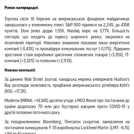
Ринок напередодні
Торгова сесія 16 березня на американських фондових майданчиках 
завершилася у впевненому плюсі. S&P 500 піднявся на 2,24%, до 4358 
пунктів, Dow Jones додав 1,55%, Nasdaq виріс на 3,77%. Більшість 
секторів, що входять до індексу широкого ринку, закрилися на 
позитивній території. Невелике зниження показали лише енергетичні 
компанії (-0,43%) та провайдери комунальних послуг (-0,17%). Лідерами 
зростання стали виробники циклічних споживчих товарів (+3,35%), ІТ-
компанії (+3,32%) та телекоми (+2,93%).
Новини компаній
За даними Wall Street Journal, канадська мережа універмагів Hudson's 
Bay розглядає можливість придбання американського рітейлера Kohl's 
(KSS: +17,3%).
Moderna (MRNA: +14,34%) досягла угоди з МОЗ Японії про постачання до 
країни додатково 70 млн доз бустерної вакцини проти COVID-19 у 
другій половині поточного року.
За повідомленнями Bloomberg, Пентагон скоротив замовлення на 
постачання винищувачів F-35 виробництва Lockheed Martin (LMT: -6,1%) 