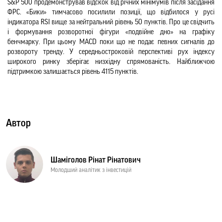
S&P 500 продемонстрував відскок від річних мінімумів після засідання 
ФРС. «Бики» тимчасово посилили позиції, що відбилося у русі 
індикатора RSI вище за нейтральний рівень 50 пунктів. Про це свідчить 
і формування розворотної фігури «подвійне дно» на графіку 
бенчмарку. При цьому MACD поки що не подає певних сигналів до 
розвороту тренду. У середньостроковій перспективі рух індексу 
широкого ринку зберігає низхідну спрямованість. Найближчою 
підтримкою залишається рівень 4115 пунктів.
Автор
Шаміголов Рінат Рінатович
Молодший аналітик з інвестицій