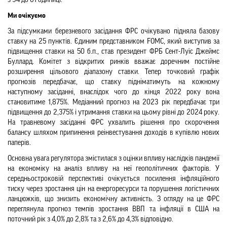
з 94 до 61 одиниці.
Ми очікуємо
За підсумками березневого засідання ФРС очікувано підняла базову 
ставку на 25 пунктів. Єдиним представником FOMC, який виступив за 
підвищення ставки на 50 б.п., став президент ФРБ Сент-Луїс Джеймс 
Буллард. Комітет з відкритих ринків вважає доречним постійне 
розширення цільового діапазону ставки. Тепер точковий графік 
прогнозів передбачає, що ставку підніматимуть на кожному 
наступному засіданні, внаслідок чого до кінця 2022 року вона 
становитиме 1,875%. Медіанний прогноз на 2023 рік передбачає три 
підвищення до 2,375% і утримання ставки на цьому рівні до 2024 року. 
На травневому засіданні ФРС ухвалить рішення про скорочення 
балансу шляхом припинення реінвестування доходів в купівлю нових 
паперів.
Основна увага регулятора змістилася з оцінки впливу наслідків пандемії 
на економіку на аналіз впливу на неї геополітичних факторів. У 
середньостроковій перспективі очікується посилення інфляційного 
тиску через зростання цін на енергоресурси та порушення логістичних 
ланцюжків, що знизить економічну активність. З огляду на це ФРС 
переглянула прогноз темпів зростання ВВП та інфляції в США на 
поточний рік з 4,0% до 2,8% та з 2,6% до 4,3% відповідно.