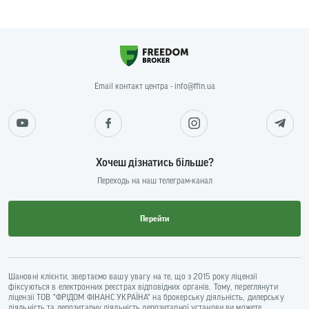
Email контакт центра - info@ffin.ua
Хочеш дізнатись більше?
Переходь на наш телеграм-канал
Перейти
Шановні клієнти, звертаємо вашу увагу на те, що з 2015 року ліцензії
фіксуються в електронних реєстрах відповідних органів. Тому, переглянути
ліцензії ТОВ "ФРІДОМ ФІНАНС УКРАЇНА" на брокерську діяльність, дилерську
діяльність та депозитарну діяльність депозитарної установи ви можете