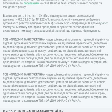
перейшовши за
посиланням
на сайт Національної комісії з цінних паперів та
фондового ринку.
Відповідно до п. 1-1 ч. 1 ст. 1 ЗУ «Про ліцензування видів господарської
діяльності» 02.03.2015р. № 222-VII, видача ліцензії — внесення до Єдиного
державного реєстру юридичних осіб, фізичних осіб - підприємців та громадських
формувань запису про право провадження суб’єктом господарювання
визначеного ним виду господарської діяльності, що підлягає ліцензуванню.
ТОВ «ФРІДОМ ФІНАНС УКРАЇНА» надає фінансові послуги на території України на
підставі державних безстрокових ліцензій на здійснення брокерської, дилерської
та депозитарної діяльності депозитарної установи. Компанія залишає за собою
право відмовити в наданні послуг особам, що не відповідають вимогам, які
висуваються до клієнтів, або стосовно яких встановлена заборона/обмеження на
здійснення таких послуг відповідно до законодавства України або інших країн,
де здійснюються операції. Також обмеження можуть бути накладені внутрішніми
процедурами та контролем ТОВ «ФРІДОМ ФІНАНС УКРАЇНА».
ТОВ «ФРІДОМ ФІНАНС УКРАЇНА» надає фінансові послуги на території України на
підставі державних безстрокових ліцензій на здійснення брокерської, дилерської
та депозитарної діяльності депозитарної установи. Компанія залишає за собою
право відмовити в наданні послуг особам, що не відповідають вимогам, які
висуваються до клієнтів, або стосовно яких встановлена заборона/обмеження на
здійснення таких послуг відповідно до законодавства України або інших країн,
де здійснюються операції. Також обмеження можуть бути накладені внутрішніми
процедурами та контролем ТОВ «ФРІДОМ ФІНАНС УКРАЇНА».
© 2017 - 2026 ТОВ «ФРIДОМ ФІНАНС УКРАЇНА»