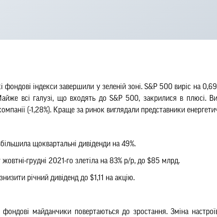
і фондові індекси завершили у зеленій зоні. S&P 500 виріс на 0,69
Майже всі галузі, що входять до S&P 500, закрилися в плюсі. В
компанії (-1,28%). Краще за ринок виглядали представники енергетич
) збільшила щоквартальні дивіденди на 49%.
 жовтні-грудні 2021-го злеті
ла
на 83% р/р, до $85 млрд.
знизити річний дивіденд до $1,11 на акцію.
і фондові майданчики повертаються до зростання. Зміна настроїв