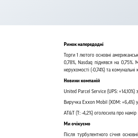
Ринок напередодні
Торги 1 лютого основні американськ
0,78%, Nasdaq піднявся на 0,75%. 
нерухомості (-0,74%) та комунальні 
Новини компаній
United Parcel Service (UPS: +14,10%
Виручка
Exxon Mobil (XOM: +6,4%) у
AT&T (T: -4,2%) оголосила про намір 
Ми очікуємо
Після турбулентного січня основн