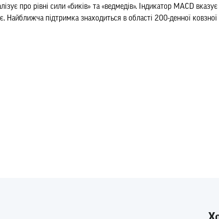
алізує про рівні сили «биків» та «ведмедів». Індикатор MACD вказує
. Найближча підтримка знаходиться в області 200-денної ковзної 
Х