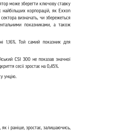
лятор може зберегти ключову ставку
х найбільших корпорацій, як Exxon
 сектора визначать, чи збережеться
ентальними показниками
, а також
ні 1,16%. Той самий показник для
йський CSI 300 не показав значної
криття сесії зростає на 0,45%.
ку унцію.
 як і раніше, зростає, залишаючись,