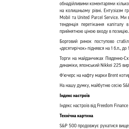
обнадійливими
коментарями кілько
на колишньому рівні. Ентузіазм г
Mobil та United Parcel Service. М
тенденція перетікання капіталу 
прийнятно
ю
цін
ою
входу в позицію.
Борговий ринок поступово стабіл
«десятирічок» піднявся на 1 б.п., до
Торги на майданчиках Південно-Сх
динаміки, японський Nikkei 225 вирі
Ф'ючерс на нафту марки Brent котир
На нашу думку, майбутню сесію S&P
Індекс настроїв
Індекс настроїв від Freedom Finance
Технічна картина
S&P 500 продовжує рухатися вище 20