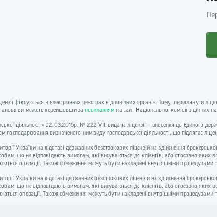
Пер
іцензії фіксуються в електронних реєстрах відповідних органів. Тому, переглянути лі
установи ви можете перейшовши за
посиланням
на сайт Національної комісії з цінних п
одарської діяльності» 02.03.2015р. № 222-VII, видача ліцензії — внесення до Єдиного де
м господарювання визначеного ним виду господарської діяльності, що підлягає ліце
рії України на підставі державних безстрокових ліцензій на здійснення брокерської,
собам, що не відповідають вимогам, які висуваються до клієнтів, або стосовно яких 
йснюються операції. Також обмеження можуть бути накладені внутрішніми процедурам
рії України на підставі державних безстрокових ліцензій на здійснення брокерської,
собам, що не відповідають вимогам, які висуваються до клієнтів, або стосовно яких 
йснюються операції. Також обмеження можуть бути накладені внутрішніми процедурам