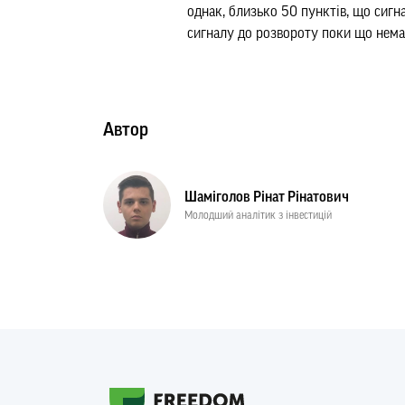
однак, близько 50 пунктів, що сигн
сигналу до розвороту поки що немає
Автор
Шаміголов Рінат Рінатович
Молодший аналітик з інвестицій