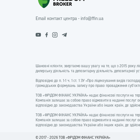
Email контакт центра - info@ffin.ua
Шановні клієнти, звертаємо вашу увагу на те, що з 2015 року л
дилерську діяльність та депозитарну діяльність депозитарної 
Відповідно до п. 1-1 ч. 1 ст. 1 ЗУ «Про ліцензування видів госп
громадських формувань запису про право провадження суб’єкто
ТОВ «ФРІДОМ ФІНАНС УКРАЇНА» надає фінансові послуги на терито
Компанія залишає за собою право відмовити в наданні послуг о
відповідно до законодавства України або інших країн, де зді
ТОВ «ФРІДОМ ФІНАНС УКРАЇНА» надає фінансові послуги на терито
Компанія залишає за собою право відмовити в наданні послуг о
відповідно до законодавства України або інших країн, де зді
© 2017 - 2026 ТОВ «ФРIДОМ ФІНАНС УКРАЇНА»