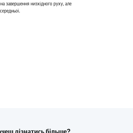
 на завершення низхідного руху, але
середньої.
очеш дізнатись більше?