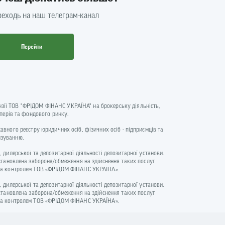
еходь на наш телеграм-канал
Перейти
цензії ТОВ "ФРІДОМ ФІНАНС УКРАЇНА" на брокерську діяльність,
аперів та фондового ринку.
ржавного реєстру юридичних осіб, фізичних осіб - підприємців та
нзуванню.
 дилерської та депозитарної діяльності депозитарної установи.
встановлена заборона/обмеження на здійснення таких послуг
и та контролем ТОВ «ФРІДОМ ФІНАНС УКРАЇНА».
 дилерської та депозитарної діяльності депозитарної установи.
встановлена заборона/обмеження на здійснення таких послуг
и та контролем ТОВ «ФРІДОМ ФІНАНС УКРАЇНА».