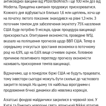
антиковідної вакцини від Pfizer/BioNTech і ще 100 млн доз від
Moderna. Прищепна кампанія продовжує прискорюватися.
Кожного дня відбувається близько 1,6 млн щеплень, хоча ще
на початку лютого показник знаходився на рівні 1,3 млн. З
поточним темпом для забезпечення імунітету 75% населення
США буде потрібно 9 місяців, однак процедура вакцинації
прискорюється. Опитування економістів, проведене WSJ,
вказало на поліпшення прогнозів щодо ВВП США. Тепер в
середньому очікується зростання економіки в поточному
році на 4,9%, що на 0,6% вище січневих оцінок. Головною
причиною позитивного перегляду прогнозу економісти
називають прискорення темпів вакцинації.
Відзначимо, що в понеділок біржі США не будуть працювати,
тому інвестори сьогодні можуть бути схильні до часткового
закриття позицій. На цьому тлі найбільш вірогідними є
продовження бічної динаміки або невелика корекція.
Азіатські фондові майданчики закрилися в червоній зоні. У
Китаї та Гонконгу новорічні свята, японський Nikkei втратив