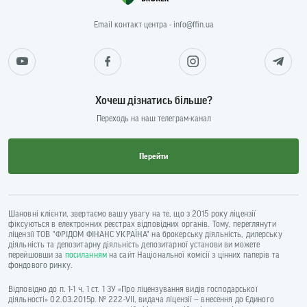
Email контакт центра - info@ffin.ua
Хочеш дізнатись більше?
Переходь на наш телеграм-канал
Перейти
Шановні клієнти, звертаємо вашу увагу на те, що з 2015 року ліцензії
фіксуються в електронних реєстрах відповідних органів. Тому, переглянути
ліцензії ТОВ "ФРІДОМ ФІНАНС УКРАЇНА" на брокерську діяльність, дилерську
діяльність та депозитарну діяльність депозитарної установи ви можете
перейшовши за
посиланням
на сайт Національної комісії з цінних паперів та
фондового ринку.
Відповідно до п. 1-1 ч. 1 ст. 1 ЗУ «Про ліцензування видів господарської
діяльності» 02.03.2015р. № 222-VII, видача ліцензії — внесення до Єдиного