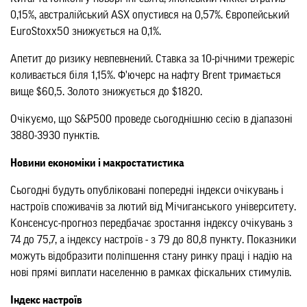
0,15%, австралійський ASX опустився на 0,57%. Європейський
EuroStoxx50 знижується на 0,1%.
Апетит до ризику невпевнений. Ставка за 10-річними трежеріс
коливається біля 1,15%. Ф'ючерс на нафту Brent тримається
вище $60,5. Золото знижується до $1820.
Очікуємо, що S&P500 проведе сьогоднішню сесію в діапазоні
3880-3930 пунктів.
Новини економіки і макростатистика
Сьогодні будуть опубліковані попередні індекси очікувань і
настроїв споживачів за лютий від Мічиганського університету.
Консенсус-прогноз передбачає зростання індексу очікувань з
74 до 75,7, а індексу настроїв - з 79 до 80,8 пункту. Показники
можуть відобразити поліпшення стану ринку праці і надію на
нові прямі виплати населенню в рамках фіскальних стимулів.
Індекс настроїв