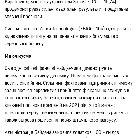
Виробник домашніх аудіосистем Sonos (SONO: +15,7%)
продемонстрував сильні квартальні результати і представив
впевнені прогнози.
Сильна звітність Zebra Technologies (ZBRA: +10%) відобразила
відновлення попиту на рішення компанії з боку малого і
середнього бізнесу.
Ми очікуємо
Сьогодні світові фондові майданчики демонструють
переважно позитивну динаміку. Новинний фон залишається
досить спокійним. Сильними факторами підтримки оптимізму
залишаються перспективи прийняття фіскальних стимулів в
кінці лютого або у березні, позитивна квартальна звітність і
впевнені прогнози компаній на 2021 рік. У той же час
інвесторів турбує перекупленість деяких сегментів ринку, а
також загроза поширення нових штамів коронавірусу.
Адміністрація Байдена замовила додаткові 100 млн доз