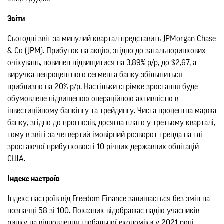
Звіти
Сьогодні звіт за минулий квартал представить JPMorgan Chase
& Co (JPM). Прибуток на акцію, згідно до загальноринкових
очікувань, повинен підвищитися на 3,89% р/р, до $2,67, а
виручка непроцентного сегмента банку збільшиться
приблизно на 20% р/р. Настільки стрімке зростання буде
обумовлене підвищеною операційною активністю в
інвестиційному банкінгу та трейдингу. Чиста процентна маржа
банку, згідно до прогнозів, досягла плато у третьому кварталі,
тому в звіті за четвертий імовірний розворот тренда на тлі
зростаючої прибутковості 10-річних державних облігацій
США.
Індекс настроїв
Індекс настроїв від Freedom Finance залишається без змін на
позначці 58 зі 100. Показник відображає надію учасників
ринку на відновлення глобальної економіки у 2021 році.