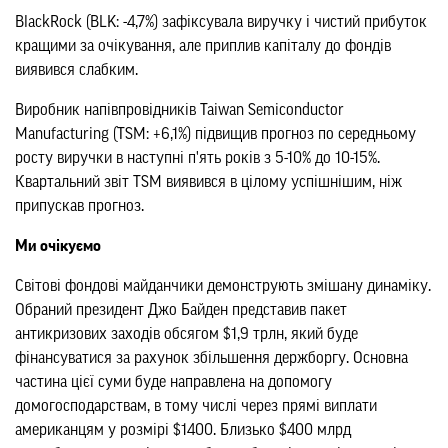
BlackRock (BLK: -4,7%) зафіксувала виручку і чистий прибуток
кращими за очікування, але приплив капіталу до фондів
виявився слабким.
Виробник напівпровідників Taiwan Semiconductor
Manufacturing (TSM: +6,1%) підвищив прогноз по середньому
росту виручки в наступні п'ять років з 5-10% до 10-15%.
Квартальний звіт TSM виявився в цілому успішнішим, ніж
припускав прогноз.
Ми очікуємо
Світові фондові майданчики демонструють змішану динаміку.
Обраний президент Джо Байден представив пакет
антикризових заходів обсягом $1,9 трлн, який буде
фінансуватися за рахунок збільшення держборгу. Основна
частина цієї суми буде направлена на допомогу
домогосподарствам, в тому числі через прямі виплати
американцям у розмірі $1400. Близько $400 млрд