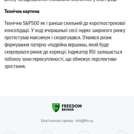
Технічна картина
Технічно S&P500 як і раніше схильний до короткострокової
консолідації. У ході вчорашньої сесії індекс широкого ринку
протестував максимум і скорегувався. З'явився ризик
формування патерну «подвійна вершина», який буде
скеровувати ринок до корекції. Індикатор RSI залишається
поблизу зони перекупленості, що обмежує перспективи
зростання.
Email контакт центра - info@ffin.ua