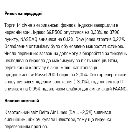
Ринок напередодні
Торги 14 січня американські фондові індекси завершили в
червоній зоні. Індекс S&P500 опустився на 0,38%, до 3796
пункту, NASDAQ знизився на 0,12%, Dow Jones втратив 0,22%.
Ослаблення оптимізму було обумовлено макростатистикою.
Число первинних заявок на допомогу з безробіття за тиждень
несподівано виросло до максимуму за п'ять місяців. Втім,
перетікання капіталу в акції малої капіталізації
продовжилося: Russel2000 виріс на 2,05%. Сектор енергетики
знову виявився лідером зростання (+3,01%), тоді як сектор ІТ
знизився на 0,95% під впливом слабкої динаміки акцій FAANG.
Новини компаній
Квартальний звіт Delta Air Lines (DAL: +2,5%) виявився
сильнішим, ніж очікували інвестори, тому що виручка
перевершила прогноз.