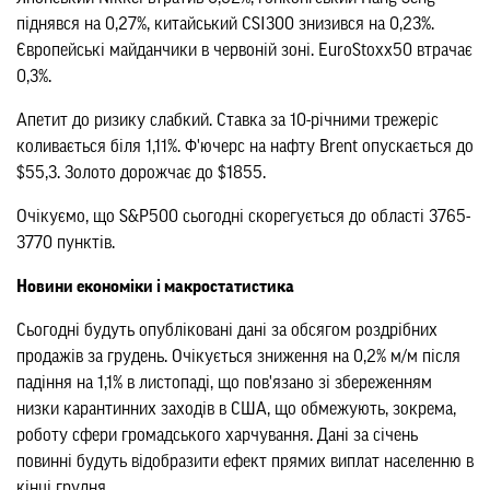
піднявся на 0,27%, китайський CSI300 знизився на 0,23%.
Європейські майданчики в червоній зоні. EuroStoxx50 втрачає
0,3%.
Апетит до ризику слабкий. Ставка за 10-річними трежеріс
коливається біля 1,11%. Ф'ючерс на нафту Brent опускається до
$55,3. Золото дорожчає до $1855.
Очікуємо, що S&P500 сьогодні скорегується до області 3765-
3770 пунктів.
Новини економіки і макростатистика
Сьогодні будуть опубліковані дані за обсягом роздрібних
продажів за грудень. Очікується зниження на 0,2% м/м після
падіння на 1,1% в листопаді, що пов'язано зі збереженням
низки карантинних заходів в США, що обмежують, зокрема,
роботу сфери громадського харчування. Дані за січень
повинні будуть відобразити ефект прямих виплат населенню в
кінці грудня.