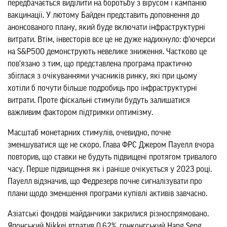
передбачається виділити на боротьбу з вірусом і кампанію
вакцинації. У лютому Байден представить доповнення до
анонсованого плану, який буде включати інфраструктурні
витрати. Втім, інвесторів все це не дуже надихнуло: ф'ючерси
на S&P500 демонструють невелике зниження. Частково це
пов'язано з тим, що представлена програма практично
збіглася з очікуваннями учасників ринку, які при цьому
хотіли б почути більше подробиць про інфраструктурні
витрати. Проте фіскальні стимули будуть залишатися
важливим фактором підтримки оптимізму.
Масштаб монетарних стимулів, очевидно, почне
зменшуватися ще не скоро. Глава ФРС Джером Пауелл вчора
повторив, що ставки не будуть підвищені протягом тривалого
часу. Перше підвищення як і раніше очікується у 2023 році.
Пауелл відзначив, що Федрезерв почне сигналізувати про
плани щодо зменшення програми купівлі активів завчасно.
Азіатські фондові майданчики закрилися різноспрямовано.
Японський Nikkei втратив 0,62%, гонконгський Hang Seng