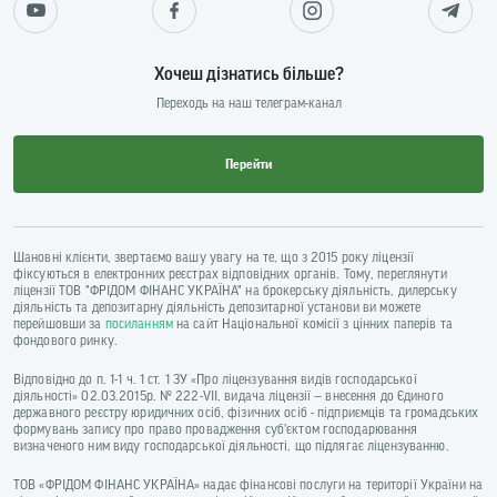
Хочеш дізнатись більше?
Переходь на наш телеграм-канал
Перейти
Шановні клієнти, звертаємо вашу увагу на те, що з 2015 року ліцензії
фіксуються в електронних реєстрах відповідних органів. Тому, переглянути
ліцензії ТОВ "ФРІДОМ ФІНАНС УКРАЇНА" на брокерську діяльність, дилерську
діяльність та депозитарну діяльність депозитарної установи ви можете
перейшовши за
посиланням
на сайт Національної комісії з цінних паперів та
фондового ринку.
Відповідно до п. 1-1 ч. 1 ст. 1 ЗУ «Про ліцензування видів господарської
діяльності» 02.03.2015р. № 222-VII, видача ліцензії — внесення до Єдиного
державного реєстру юридичних осіб, фізичних осіб - підприємців та громадських
формувань запису про право провадження суб’єктом господарювання
визначеного ним виду господарської діяльності, що підлягає ліцензуванню.
ТОВ «ФРІДОМ ФІНАНС УКРАЇНА» надає фінансові послуги на території України на