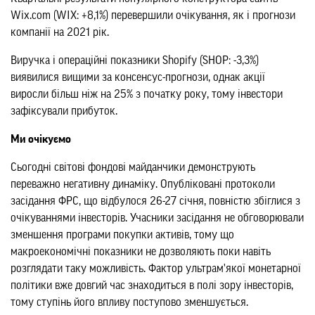
Wix.com (WIX: +8,1%) перевершили очікування, як і прогнози
компанії на 2021 рік.
Виручка і операційні показники Shopify (SHOP: -3,3%)
виявилися вищими за консенсус-прогнози, однак акції
виросли більш ніж на 25% з початку року, тому інвестори
зафіксували прибуток.
Ми очікуємо
Сьогодні світові фондові майданчики демонструють
переважно негативну динаміку. Опубліковані протоколи
засідання ФРС, що відбулося 26-27 січня, повністю збіглися з
очікуваннями інвесторів. Учасники засідання не обговорювали
зменшення програми покупки активів, тому що
макроекономічні показники не дозволяють поки навіть
розглядати таку можливість. Фактор ультрам'якої монетарної
політики вже довгий час знаходиться в полі зору інвесторів,
тому ступінь його впливу поступово зменшується.