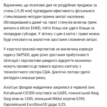
Відзначимо, що позитивні дані по роздрібних продажах за
січень (+5,3% м/м) підтвердили ефективність фіскального
стимулювання методом прямих виплат населенню.
Обговорюваний в даний час пакет стимулів включає прямі
виплати в обсязі $1400, тобто більш ніж удвічі більше за
попередню субсидію. У зв'язку з цим в квітні і травні можна
буде очікувати на аналогічне зростання споживчих витрат.
У короткостроковій перспективі не виключена корекція
індексу S&P500, адже різке зростання прибутковості
облігацій і перспективи швидкого відкриття економіки
можуть призвести до певного відтоку капіталу з
технологічного сектора США. Циклічні сектори здатні
виглядати сильніше ринку.
Азіатські фондові майданчики закрилися в червоній зоні.
Китайський CSI300 опустився на 0,68%, гонконгський Hang
Seng впав на 1,58%, японський Nikkei втратив 0,19%.
Європейський EuroStoxx50 додає 0,2%.