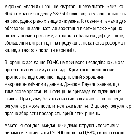
У фокусі уваги як і раніше квартальні результати. Близько
40% компаній з індексу S&P500 вже відзвітували, більшість -
на рекордних рівнях вище очікувань. Головними темами для
обговорення залишається зростання в сегментах хмарних
рішень, онлайн-реклами, а також глобальний дефіцит чіпів,
збільшення витрат і цін на продукцію, податкова реформа і її
вплив, а також відкриття економік.
Вчорашнє засідання FOMC не принесло несподіванок: мова
про згортання стимулів не йде. Крім того, поліпшений
прогноз по відновленню, підкріплений хорошими
макроекономічними даними. Джером Пауелл заявив, що
тимчасове зростання інфляції не призведе до підвищення
ставок. При цьому багато аналітиків вважають, що позиція
регулятора може посилитися вже в липні. В цілому, регулятор
прагне зберігати прозорість прийнятих рішень.
Азіатські фондові майданчики демонструють позитивну
динаміку. Китайський CSI300 виріс на 0,88%, гонконгський