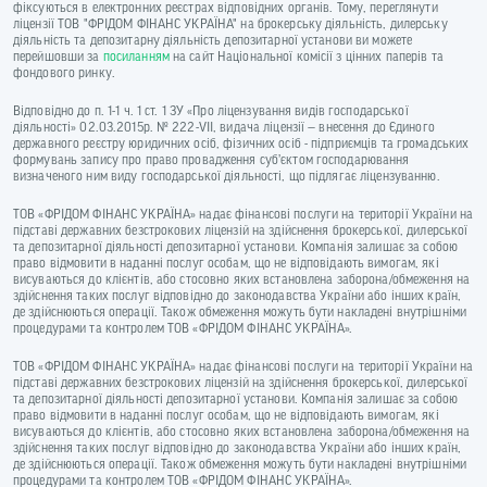
фіксуються в електронних реєстрах відповідних органів. Тому, переглянути
ліцензії ТОВ "ФРІДОМ ФІНАНС УКРАЇНА" на брокерську діяльність, дилерську
діяльність та депозитарну діяльність депозитарної установи ви можете
перейшовши за
посиланням
на сайт Національної комісії з цінних паперів та
фондового ринку.
Відповідно до п. 1-1 ч. 1 ст. 1 ЗУ «Про ліцензування видів господарської
діяльності» 02.03.2015р. № 222-VII, видача ліцензії — внесення до Єдиного
державного реєстру юридичних осіб, фізичних осіб - підприємців та громадських
формувань запису про право провадження суб’єктом господарювання
визначеного ним виду господарської діяльності, що підлягає ліцензуванню.
ТОВ «ФРІДОМ ФІНАНС УКРАЇНА» надає фінансові послуги на території України на
підставі державних безстрокових ліцензій на здійснення брокерської, дилерської
та депозитарної діяльності депозитарної установи. Компанія залишає за собою
право відмовити в наданні послуг особам, що не відповідають вимогам, які
висуваються до клієнтів, або стосовно яких встановлена заборона/обмеження на
здійснення таких послуг відповідно до законодавства України або інших країн,
де здійснюються операції. Також обмеження можуть бути накладені внутрішніми
процедурами та контролем ТОВ «ФРІДОМ ФІНАНС УКРАЇНА».
ТОВ «ФРІДОМ ФІНАНС УКРАЇНА» надає фінансові послуги на території України на
підставі державних безстрокових ліцензій на здійснення брокерської, дилерської
та депозитарної діяльності депозитарної установи. Компанія залишає за собою
право відмовити в наданні послуг особам, що не відповідають вимогам, які
висуваються до клієнтів, або стосовно яких встановлена заборона/обмеження на
здійснення таких послуг відповідно до законодавства України або інших країн,
де здійснюються операції. Також обмеження можуть бути накладені внутрішніми
процедурами та контролем ТОВ «ФРІДОМ ФІНАНС УКРАЇНА».