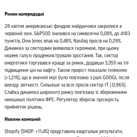
Ринок напередодні
28 квітня американські фондові майданчики закрилися в
червоній зоні. S&P500 знизився на символічні 0,08%, до 4183
пунктів, Dow Jones впав на 0,48%, Nasdaq просів на 0,28%.
Динаміка за секторами виявилася скромною, при цьому
окремі галузі продемонстрували зростання. Так, сектор
енергетики торгувався краще за ринок, додавши 3,35% на тлі
підвищення цін на нафту. Також приріст показали телекоми
(+1,21%), що в значній мірі було пов'язано з ралі GOOGL після
виходу звітності. Сильніше за всіх просів сектор ІТ (-0,96%).
Слабка динаміка широкого ринку пов'язана зі збереженням
нинішньої політики ФРС. Регулятор зберігає прозорість
прийнятих рішень.
Новини компаній
Shopify (SHOP: +11,4%) представила квартальні результати,