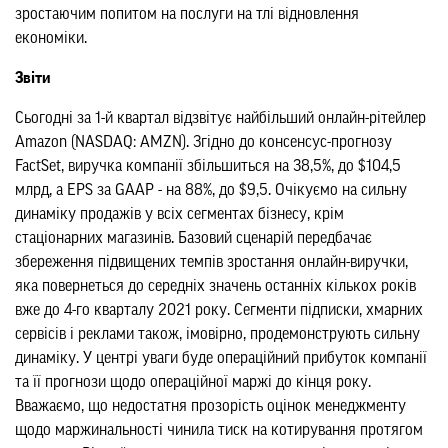
зростаючим попитом на послуги на тлі відновлення
економіки.
Звіти
Сьогодні за 1-й квартал відзвітує найбільший онлайн-рітейлер
Amazon (NASDAQ: AMZN). Згідно до консенсус-прогнозу
FactSet, виручка компанії збільшиться на 38,5%, до $104,5
млрд, а EPS за GAAP - на 88%, до $9,5. Очікуємо на сильну
динаміку продажів у всіх сегментах бізнесу, крім
стаціонарних магазинів. Базовий сценарій передбачає
збереження підвищених темпів зростання онлайн-виручки,
яка повернеться до середніх значень останніх кількох років
вже до 4-го кварталу 2021 року. Сегменти підписки, хмарних
сервісів і реклами також, імовірно, продемонструють сильну
динаміку. У центрі уваги буде операційний прибуток компанії
та її прогнози щодо операційної маржі до кінця року.
Вважаємо, що недостатня прозорість оцінок менеджменту
щодо маржинальності чинила тиск на котирування протягом