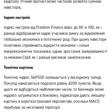
кварталу. Річний прогноз може частково розвіяти сумніви
інвесторів.
Індекс настроїв
Індекс настроїв від Freedom Finance виріс до 80 зі 100, як і
раніше відображаючи надію учасників ринку на відновлення
глобальної економіки в поточному році. При цьому інвестори
позитивно сприймають відкриття економік і сильні
макроекономічні показники, однак зростання захворюваності
за межами США як і раніше викликає занепокоєння.
Технічна картина
Технічно індекс S&P500 залишається у висхідному тренді.
Покупці намагаються подолати рівень 4200 пунктів. Якщо
цього не відбудеться найближчим часом, то бенчмарк може
надовго затриматися в боковику. Індикатори дають змішану
картину в короткостроковій перспективі, оскільки MACD
перебуває на негативній території.