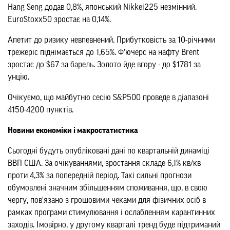
Hang Seng додав 0,8%, японський Nikkei225 незмінний.
EuroStoxx50 зростає на 0,14%.
Апетит до ризику невпевнений. Прибутковість за 10-річними
трежеріс піднімається до 1,65%. Ф'ючерс на нафту Brent
зростає до $67 за барель. Золото йде вгору - до $1781 за
унцію.
Очікуємо, що майбутню сесію S&P500 проведе в діапазоні
4150-4200 пунктів.
Новини економіки і макростатистика
Сьогодні будуть опубліковані дані по квартальній динаміці
ВВП США. За очікуваннями, зростання складе 6,1% кв/кв
проти 4,3% за попередній період. Такі сильні прогнози
обумовлені значним збільшенням споживання, що, в свою
чергу, пов'язано з грошовими чеками для фізичних осіб в
рамках програми стимулювання і ослабленням карантинних
заходів. Імовірно, у другому кварталі тренд буде підтриманий