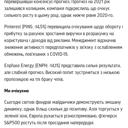
перевершивши консенсус-прогноз. Прогноз на 2021 рік
залишився колишнім, компанія підкреслила, що очікує
сильного росту в цьому році, однак нижче рівня 2020-го.
Pinterest (PINS: -14,5%) перевищила очікування щодо обороту і
прибутку за рахунок зростання виручки в розрахунку на
користувача і доходів від реклами. Менеджмент відзначив
зниження активності передплатників у зв'язку з ослабленням
обмежень, пов'язаних з COVID-19.
Enphase Energy (ENPH: -14,1%) представила сильні результати,
але слабкий прогноз. Високий попит зустрінеться з низькою
пропозицією на тлі браку чіпів.
Ми очікуємо
Сьогодні світові фондові майданчики демонструють змішану
динаміку, однак більш схильні до позитиву. Азія торгується у
зеленій зоні, Європа рухається різноспрямовано, ф'ючерси
S&P500 ростуть після просідання напередодні.