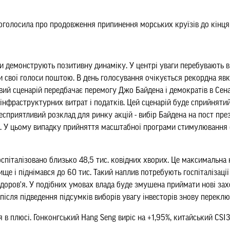
) оголосила про продовження припинення морських круїзів до кінця
ки демонструють позитивну динаміку. У центрі уваги перебувають 
и свої голоси поштою. В день голосування очікується рекордна яв
вий сценарій передбачає перемогу Джо Байдена і демократів в Сена
 інфраструктурних витрат і податків. Цей сценарій буде сприйняти
несприятливий розклад для ринку акцій - вибір Байдена на пост пр
і. У цьому випадку прийняття масштабної програми стимулювання
піталізовано близько 48,5 тис. ковідних хворих. Це максимальна кіл
вище і піднімався до 60 тис. Такий наплив потребують госпіталізац
доров'я. У подібних умовах влада буде змушена приймати нові з
після підведення підсумків виборів увагу інвесторів знову переклю
я в плюсі. Гонконгський Hang Seng виріс на +1,95%, китайський CSI