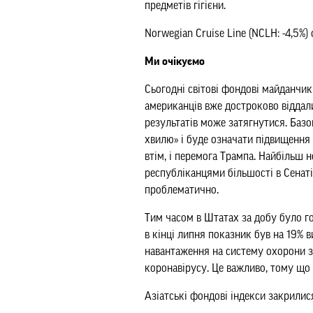
предметів гігієни.
Norwegian Cruise Line (NCLH: -4,5%
Ми очікуємо
Сьогодні світові фондові майданчи
американців вже достроково віддал
результатів може затягнутися. Базо
хвилю» і буде означати підвищення
втім, і перемога Трампа. Найбільш 
республіканцями більшості в Сенат
проблематично.
Тим часом в Штатах за добу було гос
в кінці липня показник був на 19% 
навантаження на систему охорони з
коронавірусу. Це важливо, тому що 
Азіатські фондові індекси закрилис