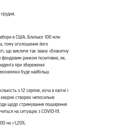
 грудня.
вибори в США. Близько 100 млн
ка, тому оголошення його
ті, що викличе так звану «блакитну
й фондовим ринком позитивно, як,
езидента при збереженні
 економіки буде найбільш
ькість з 12 серпня, хоча в квітні і
ії хворих створює непосильне
аходи щодо стримування поширення
читься на ситуацію з COVID-19.
300 на +1,20%.