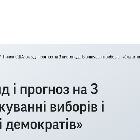
Ринок США: огляд і прогноз на 3 листопада. В очікуванні виборів і «блакитн
д і прогноз на 3
куванні виборів і
і демократів»