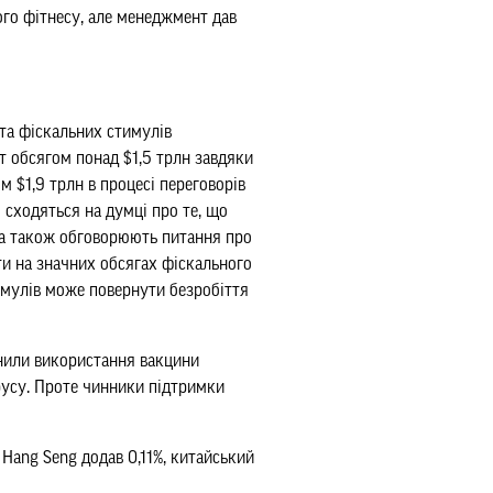
ого фітнесу, але менеджмент дав
та фіскальних стимулів
т обсягом понад $1,5 трлн завдяки
 $1,9 трлн в процесі переговорів
 сходяться на думці про те, що
 а також обговорюють питання про
ти на значних обсягах фіскального
тимулів може повернути безробіття
инили використання вакцини
ірусу. Проте чинники підтримки
 Hang Seng додав 0,11%, китайський