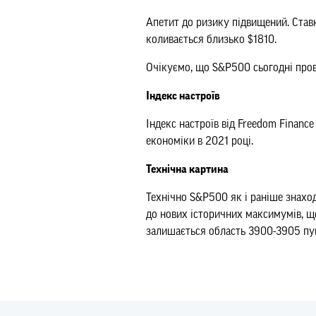
Апетит до ризику підвищений. Ставк
коливається близько $1810.
Очікуємо, що S&P500 сьогодні прове
Індекс настроїв
Індекс настроїв від Freedom Financ
економіки в 2021 році.
Технічна картина
Технічно S&P500 як і раніше знахо
до нових історичних максимумів, щ
залишається область 3900-3905 пун