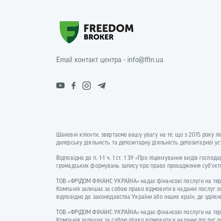
Email контакт центра - info@ffin.ua
Шановні клієнти, звертаємо вашу увагу на те, що з 2015 року л
дилерську діяльність та депозитарну діяльність депозитарної 
Відповідно до п. 1-1 ч. 1 ст. 1 ЗУ «Про ліцензування видів госп
громадських формувань запису про право провадження суб’єкто
ТОВ «ФРІДОМ ФІНАНС УКРАЇНА» надає фінансові послуги на терито
Компанія залишає за собою право відмовити в наданні послуг о
відповідно до законодавства України або інших країн, де зді
ТОВ «ФРІДОМ ФІНАНС УКРАЇНА» надає фінансові послуги на терито
Компанія залишає за собою право відмовити в наданні послуг о