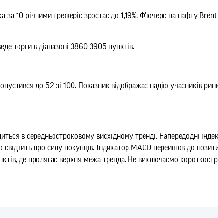
а за 10-річними трежеріс зростає до 1,19%. Ф'ючерс на нафту Bren
де торги в діапазоні 3860-3905 пунктів.
e опустився до 52 зі 100. Показник відображає надію учасників рин
диться в середньостроковому висхідному тренді. Напередодні інд
о свідчить про силу покупців. Індикатор MACD перейшов до пози
ктів, де пролягає верхня межа тренда. Не виключаємо короткостр