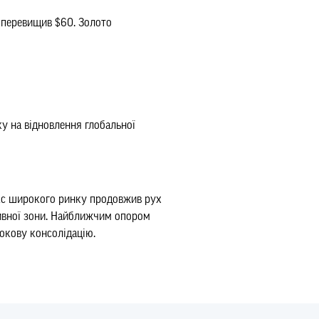
t перевищив $60. Золото
ку на відновлення глобальної
екс широкого ринку продовжив рух
тивної зони. Найближчим опором
окову консолідацію.