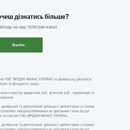
очеш дізнатись більше?
еходь на наш телеграм-канал
Перейти
цензії ТОВ "ФРІДОМ ФІНАНС УКРАЇНА" на брокерську діяльність,
аперів та фондового ринку.
ржавного реєстру юридичних осіб, фізичних осіб - підприємців та
нзуванню.
 дилерської та депозитарної діяльності депозитарної установи.
встановлена заборона/обмеження на здійснення таких послуг
и та контролем ТОВ «ФРІДОМ ФІНАНС УКРАЇНА».
 дилерської та депозитарної діяльності депозитарної установи.
встановлена заборона/обмеження на здійснення таких послуг