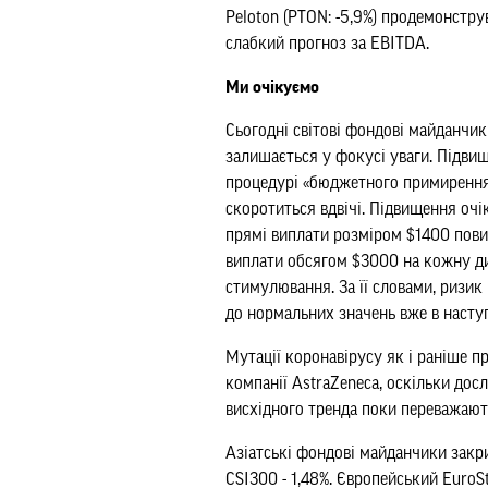
Peloton (PTON: -5,9%) продемонстр
слабкий прогноз за EBITDA.
Ми очікуємо
Сьогодні світові фондові майданчи
залишається у фокусі уваги. Підви
процедурі «бюджетного примирення».
скоротиться вдвічі. Підвищення очі
прямі виплати розміром $1400 пови
виплати обсягом $3000 на кожну ди
стимулювання. За її словами, ризик
до нормальних значень вже в насту
Мутації коронавірусу як і раніше 
компанії AstraZeneca, оскільки дос
висхідного тренда поки переважают
Азіатські фондові майданчики закрил
CSI300 - 1,48%. Європейський EuroS