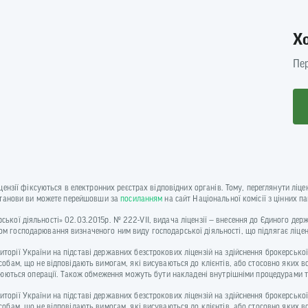
Х
Пер
іцензії фіксуються в електронних реєстрах відповідних органів. Тому, переглянути лі
установи ви можете перейшовши за
посиланням
на сайт Національної комісії з цінних п
одарської діяльності» 02.03.2015р. № 222-VII, видача ліцензії — внесення до Єдиного де
м господарювання визначеного ним виду господарської діяльності, що підлягає ліце
рії України на підставі державних безстрокових ліцензій на здійснення брокерської,
собам, що не відповідають вимогам, які висуваються до клієнтів, або стосовно яких 
йснюються операції. Також обмеження можуть бути накладені внутрішніми процедурам
рії України на підставі державних безстрокових ліцензій на здійснення брокерської,
собам, що не відповідають вимогам, які висуваються до клієнтів, або стосовно яких 