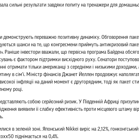
увала сильні результати завдяки попиту на тренажери для домашнь
ки демонструють переважно позитивну динаміку. Обговорення паке
щуються шанси на те, що конгресмени приймуть антикризовий паке
 Раніше інвестори вважали, що первісна програма Байдена обсягом
кувань є фактором підтримки висхідного руху. Сенатори поступово
нні отримати тільки американці з середніми і низькими доходами,
тину в сім'ї. Міністр фінансів Джанет Йеллен продовжує наполяга
 високої інфляції на даний момент є другорядним, тоді як пакет с
пному році.
представляють собою серйозний ризик. У Південній Африці призуп
лідження виявили її слабку ефективність проти місцевого штаму в
ь.
ися в зеленій зоні. Японський Nikkei виріс на 2,12%, гонконгський
toxx50 піднімається на 0,4%.