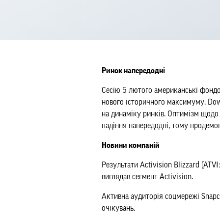
Ринок напередодні
Сесію 5 лютого американські фондов
нового історичного максимуму. Dow 
на динаміку ринків. Оптимізм щодо
падіння напередодні, тому продемон
Новини компаній
Результати Activision Blizzard (ATV
виглядав сегмент Activision.
Активна аудиторія соцмережі Snapch
очікувань.