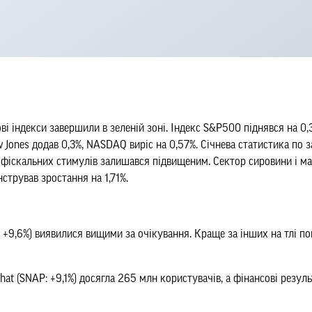
і індекси завершили в зеленій зоні. Індекс S&P500 піднявся на 0,
Jones додав 0,3%, NASDAQ виріс на 0,57%. Січнева статистика по 
 фіскальних стимулів залишався підвищеним. Сектор сировини і ма
стрував зростання на 1,71%.
I: +9,6%) виявилися вищими за очікування. Краще за інших на тлі поп
at (SNAP: +9,1%) досягла 265 млн користувачів, а фінансові резу