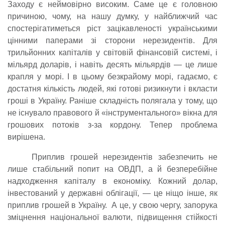
Заходу є неймовірно високим. Саме це є головною
причиною, чому, на нашу думку, у найближчий час
спостерігатиметься ріст зацікавленості українськими
цінними паперами зі сторони нерезидентів. Для
трильйонних капіталів у світовій фінансовій системі, і
мільярд доларів, і навіть десять мільярдів — це лише
крапля у морі. І в цьому безкрайому морі, гадаємо, є
достатня кількість людей, які готові ризикнути і вкласти
гроші в Україну. Раніше складність полягала у тому, що
не існувало правового й «інструментального» вікна для
грошових потоків з-за кордону. Тепер проблема
вирішена.
Приплив грошей нерезидентів забезпечить не
лише стабільний попит на ОВДП, а й безперебійне
надходження капіталу в економіку. Кожний долар,
інвестований у державні облігації, — це ніщо інше, як
приплив грошей в Україну. А це, у свою чергу, запорука
зміцнення національної валюти, підвищення стійкості