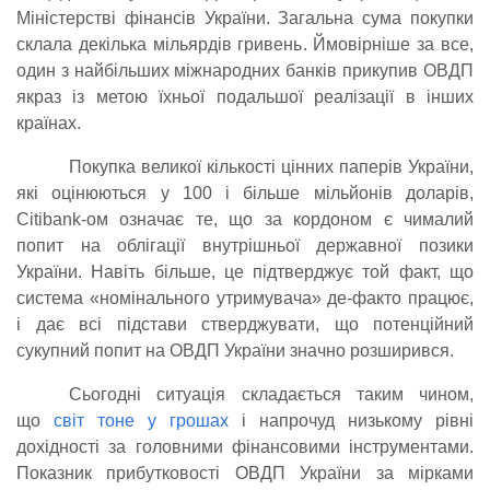
Міністерстві фінансів України. Загальна сума покупки
склала декілька мільярдів гривень. Ймовірніше за все,
один з найбільших міжнародних банків прикупив ОВДП
якраз із метою їхньої подальшої реалізації в інших
країнах.
Покупка великої кількості цінних паперів України,
які оцінюються у 100 і більше мільйонів доларів,
Citibank-ом означає те, що за кордоном є чималий
попит на облігації внутрішньої державної позики
України. Навіть більше, це підтверджує той факт, що
система «номінального утримувача» де-факто працює,
і дає всі підстави стверджувати, що потенційний
сукупний попит на ОВДП України значно розширився.
Сьогодні ситуація складається таким чином,
що
світ тоне у грошах
і напрочуд низькому рівні
дохідності за головними фінансовими інструментами.
Показник прибутковості ОВДП України за мірками