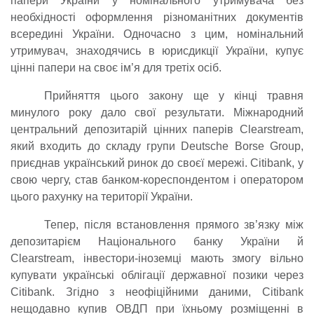
папери України у номінального утримувача без
необхідності оформлення різноманітних документів
всередині України. Одночасно з цим, номінальний
утримувач, знаходячись в юрисдикції України, купує
цінні папери на своє ім’я для третіх осіб.
Прийняття цього закону ще у кінці травня
минулого року дало свої результати. Міжнародний
центральний депозитарій цінних паперів Clearstream,
який входить до складу групи Deutsche Borse Group,
приєднав український ринок до своєї мережі. Citibank, у
свою чергу, став банком-кореспондентом і оператором
цього рахунку на території України.
Тепер, після встановлення прямого зв’язку між
депозитарієм Національного банку України й
Clearstream, інвестори-іноземці мають змогу вільно
купувати українські облігації державної позики через
Citibank. Згідно з неофіційними даними, Citibank
нещодавно купив ОВДП при їхньому розміщенні в