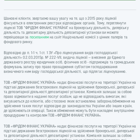
Шановні клієнти, звертаємо вашу увагу на те, що з 2015 року ліцензії
фіксуються в електронних реєстрах відповідних органів. Тому, переглянути
ліцензії ТОВ "ФРІДОМ ФІНАНС УКРАЇНА" на брокерську діяльність, дилерську
діяльність та депозитарну діяльність депозитарної установи ви можете
перейшовши за
посиланням
на сайт Національної комісії з цінних паперів та
фондового ринку.
Відповідно до п. 1-1 ч. 1 ст. 1 ЗУ «Про ліцензування видів господарської
діяльності» 02.03.2015р. № 222-VII, видача ліцензії — внесення до Єдиного
державного реєстру юридичних осіб, фізичних осіб - підприємців та громадських
формувань запису про право провадження суб’єктом господарювання
визначеного ним виду господарської діяльності, що підлягає ліцензуванню.
ТОВ «ФРІДОМ ФІНАНС УКРАЇНА» надає фінансові послуги на території України на
підставі державних безстрокових ліцензій на здійснення брокерської, дилерської
та депозитарної діяльності депозитарної установи. Компанія залишає за собою
право відмовити в наданні послуг особам, що не відповідають вимогам, які
висуваються до клієнтів, або стосовно яких встановлена заборона/обмеження на
здійснення таких послуг відповідно до законодавства України або інших країн,
де здійснюються операції. Також обмеження можуть бути накладені внутрішніми
процедурами та контролем ТОВ «ФРІДОМ ФІНАНС УКРАЇНА».
ТОВ «ФРІДОМ ФІНАНС УКРАЇНА» надає фінансові послуги на території України на
підставі державних безстрокових ліцензій на здійснення брокерської, дилерської
та депозитарної діяльності депозитарної установи. Компанія залишає за собою