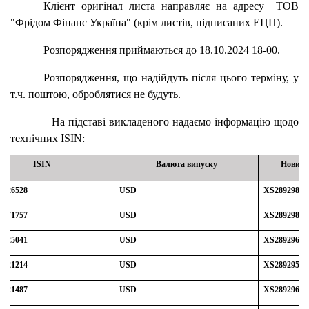
Клієнт оригінал листа направляє на адресу
ТОВ
"Фрідом Фінанс Україна"
(крім листів, підписаних ЕЦП).
Розпорядження приймаються до 18.10.2024 18-00.
Розпорядження, що надійдуть після цього терміну, у
т.ч. поштою, оброблятися не будуть.
На підставі викладеного надаємо інформацію щодо
технічних
ISIN
:
ISIN
Валюта випуску
Новий 
3926528
USD
XS28929811
2171757
USD
XS28929821
3925041
USD
XS28929664
3921214
USD
XS28929590
3921487
USD
XS28929620