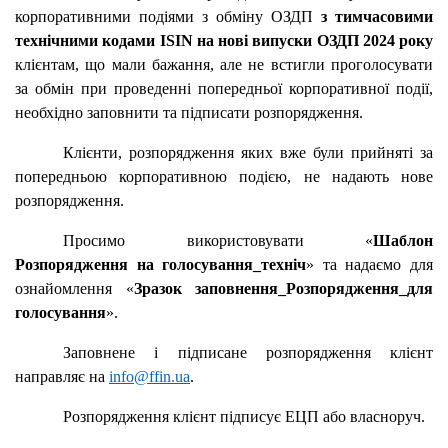
корпоративними подіями з обміну ОЗДП
з тимчасовими
технічними кодами ISIN на нові випуски ОЗДП 2024 року
клієнтам, що мали бажання, але не встигли проголосувати
за обмін при проведенні попередньої корпоративної події,
необхідно заповнити та підписати розпорядження.
Клієнти, розпорядження яких вже були прийняті за
попередньою корпоративною подією, не надають нове
розпорядження.
Просимо використовувати «
Шаблон
Розпорядження на голосування_техніч
» та надаємо для
ознайомлення «
Зразок заповнення_Розпорядження_для
голосування
».
З
аповнене і підписане розпорядження
клієнт
направляє на
info
@
ffin
.
ua
.
Розпорядження клієнт підписує ЕЦП або власноруч.