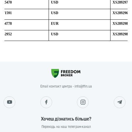
3925470
USD
XS28929784
2171591
USD
XS28929681
5264778
EUR
XS28929871
7952952
USD
XS28929838
Email контакт центра - info@ffin.ua
Хочеш дізнатись більше?
Переходь на наш телеграм-канал