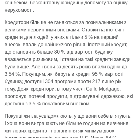
кешбеком, безкоштовну юридичну допомогу та оцінку
нерухомості.
Кредитори більше не ганяються за позичальниками з
великими первинними внесками. Ставки на іпотечні
кредити для людей, у яких є тільки 5 % на перший
внесок, впали до найнижчого рівня. Іпотечний кредит,
що становить більше 80 % від вартості будинку
вважається ризиковим, і ставки на такі кредити завжди
були вище. Але і вони за десять років впали вдвічі до
3,54 %. Покупцям, які беруть в кредит 95 % вартості
будинку, доступні 304 програми проти 217 лише рік
тому. Деякі кредитори, в тому числі Guild Mortgage,
пропонує іпотечні продукти, підтримувані державою, які
доступні з 3,5 % початковим внеском.
Покупці житла усвідомлюють, у що вони себе втягують.
І хоча вони витрачають не більше години на вивчення
житлових кредитів і порівняння як мінімум двох