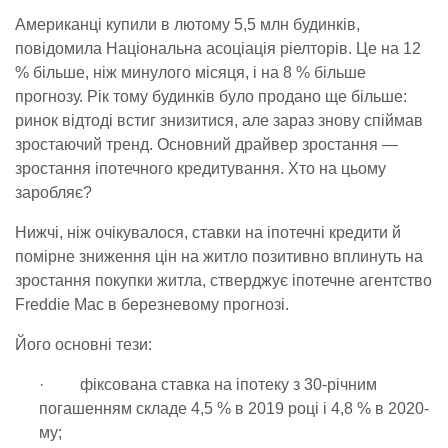
Американці купили в лютому 5,5 млн будинків,
повідомила Національна асоціація ріелторів. Це на 12
% більше, ніж минулого місяця, і на 8 % більше
прогнозу. Рік тому будинків було продано ще більше:
ринок відтоді встиг знизитися, але зараз знову спіймав
зростаючий тренд. Основний драйвер зростання —
зростання іпотечного кредитування. Хто на цьому
заробляє?
Нижчі, ніж очікувалося, ставки на іпотечні кредити й
помірне зниження цін на житло позитивно вплинуть на
зростання покупки житла, стверджує іпотечне агентство
Freddie Mac в березневому прогнозі.
Його основні тези:
· фіксована ставка на іпотеку з 30-річним
погашенням складе 4,5 % в 2019 році і 4,8 % в 2020-
му;