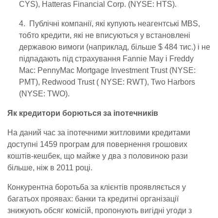
CYS), Hatteras Financial Corp. (NYSE: HTS).
4. Публічні компанії, які купують неагентські MBS,
тобто кредити, які не вписуються у встановлені
державою вимоги (наприклад, більше $ 484 тис.) і не
підпадають під страхування Fannie May і Freddy
Mac: PennyMac Mortgage Investment Trust (NYSE:
PMT), Redwood Trust ( NYSE: RWT), Two Harbors
(NYSE: TWO).
Як кредитори борються за іпотечників
На даний час за іпотечними житловими кредитами
доступні 1459 програм для повернення грошових
коштів-кешбек, що майже у два з половиною рази
більше, ніж в 2011 році.
Конкурентна боротьба за клієнтів проявляється у
багатьох проявах: банки та кредитні організації
знижують обсяг комісій, пропонують вигідні угоди з