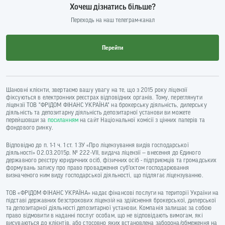
Хочеш дізнатись більше?
Переходь на наш телеграм-канал
Перейти
Шановні клієнти, звертаємо вашу увагу на те, що з 2015 року ліцензії
фіксуються в електронних реєстрах відповідних органів. Тому, переглянути
ліцензії ТОВ "ФРІДОМ ФІНАНС УКРАЇНА" на брокерську діяльність, дилерську
діяльність та депозитарну діяльність депозитарної установи ви можете
перейшовши за
посиланням
на сайт Національної комісії з цінних паперів та
фондового ринку.
Відповідно до п. 1-1 ч. 1 ст. 1 ЗУ «Про ліцензування видів господарської
діяльності» 02.03.2015р. № 222-VII, видача ліцензії — внесення до Єдиного
державного реєстру юридичних осіб, фізичних осіб - підприємців та громадських
формувань запису про право провадження суб’єктом господарювання
визначеного ним виду господарської діяльності, що підлягає ліцензуванню.
ТОВ «ФРІДОМ ФІНАНС УКРАЇНА» надає фінансові послуги на території України на
підставі державних безстрокових ліцензій на здійснення брокерської, дилерської
та депозитарної діяльності депозитарної установи. Компанія залишає за собою
право відмовити в наданні послуг особам, що не відповідають вимогам, які
висуваються до клієнтів, або стосовно яких встановлена заборона/обмеження на